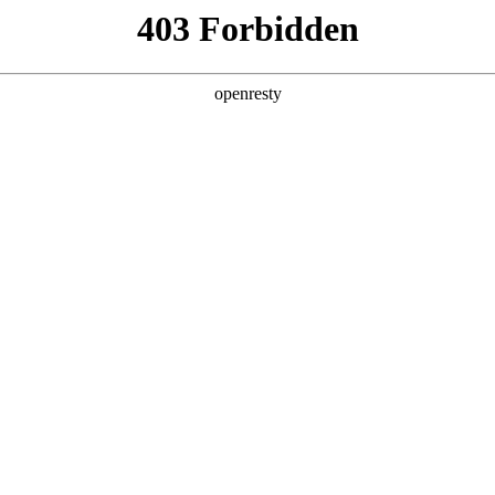
企业业务
个人业务
了解我们
投资者
>
轨道交通信息管理方案
站厅、车厢等轨道交通全场景，通过计算机视觉等人工智能技术与
物联
验
EN
Global